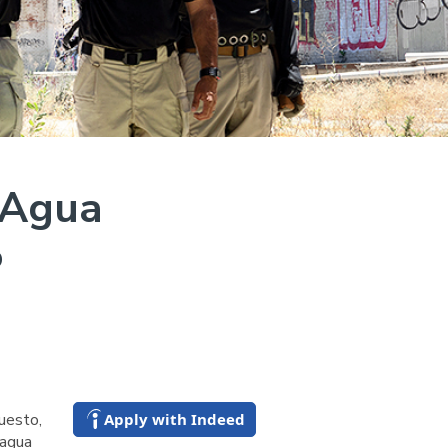
 Agua
O
Apply with Indeed
uesto,
 agua