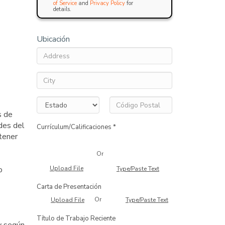
of Service
and
Privacy Policy
for
details.
Ubicación
s de
des del
Currículum/Calificaciones *
tener
Or
o
Upload File
Type/Paste Text
Carta de Presentación
Or
Upload File
Type/Paste Text
Título de Trabajo Reciente