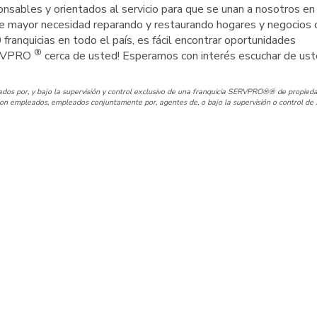
nsables y orientados al servicio para que se unan a nosotros en
e mayor necesidad reparando y restaurando hogares y negocios 
00 franquicias en todo el país, es fácil encontrar oportunidades
®
SERVPRO
cerca de usted! Esperamos con interés escuchar de ust
os por, y bajo la supervisión y control exclusivo de una franquicia SERVPRO®® de propieda
n empleados, empleados conjuntamente por, agentes de, o bajo la supervisión o control de