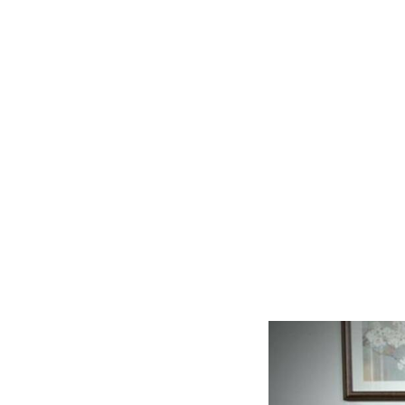
Slide
1
of
5: