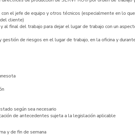
as directrices de producción de SERVPRO
®
por orden de trabajo 
l con el jefe de equipo y otros técnicos (especialmente en lo que
del cliente)
 y al final del trabajo para dejar el lugar de trabajo con un aspect
 gestión de riesgos en el lugar de trabajo, en la oficina y durant
innesota
ión
 estado según sea necesario
cación de antecedentes sujeta a la legislación aplicable
urna y de fin de semana