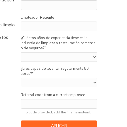
y según
Empleador Reciente
o limpio
e los
¿Cuántos años de experiencia tiene en la
industria de limpieza y restauración comercial
o de seguros?
*
¿Eres capaz de levantar regularmente 50
libras?
*
Referral code from a current employee
If no code provided, add their name instead.